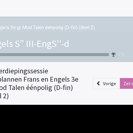
els 3e gr Mod Talen éénpolig (D-fin) (deel 2)
els S” III-EngS’’-d
0 %
erdiepingssessie
plannen Frans en Engels 3e
Vorige
Zet 
od Talen éénpolig (D-fin)
l 2)