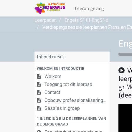
Leeromgeving
Leerpaden
Engels S” III-EngS’’-d
Verdiepingssessie leerplannen Frans en Eng
Eng
Inhoud cursus
V
WELKOM EN INTRODUCTIE
Welkom
leer
Toegang tot dit leerpad
gr M
Contact
(dee
Opbouw professionaliseringstraject
Sessies in groep
1 INLEIDING BIJ DE LEERPLANNEN VAN
DE DERDE GRAAD