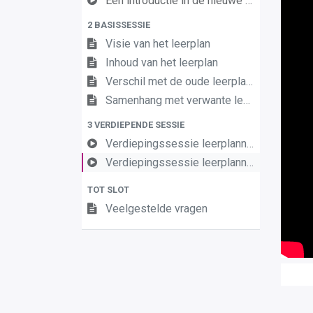
Een introductie in de nieuwe leerplannen van de derde graad
2 BASISSESSIE
Visie van het leerplan
Inhoud van het leerplan
Verschil met de oude leerplannen
Samenhang met verwante leerplannen
3 VERDIEPENDE SESSIE
Verdiepingssessie leerplannen Frans en Engels 3e gr Mod Talen éénpolig (D-fin) (deel 1)
Verdiepingssessie leerplannen Frans en Engels 3e gr Mod Talen éénpolig (D-fin) (deel 2)
TOT SLOT
Veelgestelde vragen