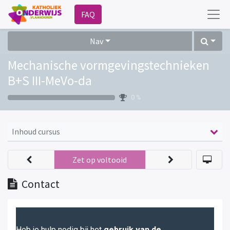
FAQ
Nav
Mechanische vormgevingstechnieken
B+S III-MeVo-da
0 %
Inhoud cursus
Zet op voltooid
Contact
Heb je hulp nodig bij het
gebruik van de