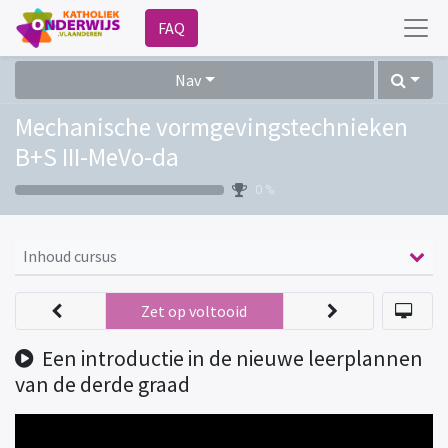
FAQ
Nav
Mechanische vormgevingstechnieken
B+S III-MeVo-da
0 %
Inhoud cursus
Zet op voltooid
Een introductie in de nieuwe leerplannen
van de derde graad