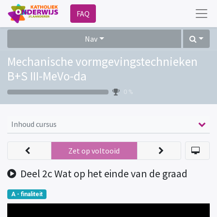
FAQ
Nav
Mechanische vormgevingstechnieken
B+S III-MeVo-da
0 %
Inhoud cursus
Zet op voltooid
Deel 2c Wat op het einde van de graad
A - finaliteit