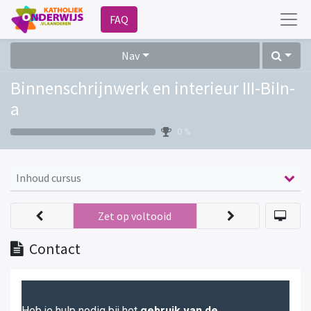
FAQ
Nav
Binnenschrijnwerk en interieur III-BiIn-
a
0 %
Inhoud cursus
Zet op voltooid
Contact
Heb je hulp nodig bij het
gebruik van de