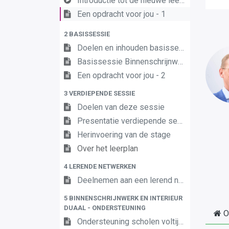
Introductie tot de nieuwe leerplannen
Een opdracht voor jou - 1
2 BASISSESSIE
Doelen en inhouden basissessie
Basissessie Binnenschrijnwerk en Interieur 3A
Een opdracht voor jou - 2
3 VERDIEPENDE SESSIE
Doelen van deze sessie
Presentatie verdiepende sessie
Herinvoering van de stage
Over het leerplan
4 LERENDE NETWERKEN
Deelnemen aan een lerend netwerk
5 BINNENSCHRIJNWERK EN INTERIEUR
DUAAL - ONDERSTEUNING
O
Ondersteuning scholen voltijds onderwijs en centra leren en werken