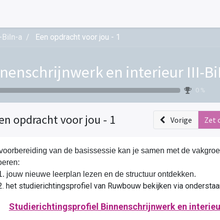
-BiIn-a
Een opdracht voor jou - 1
nenschrijnwerk en interieur III-Bi
0 %
en opdracht voor jou - 1
Vorige
Zet 
 voorbereiding van de basissessie kan je samen met de vakgroep
oeren:
1. jouw nieuwe leerplan lezen en de structuur ontdekken.
 het studierichtingsprofiel van Ruwbouw bekijken via onderstaa
Studierichtingsprofiel Binnenschrijnwerk en interieu