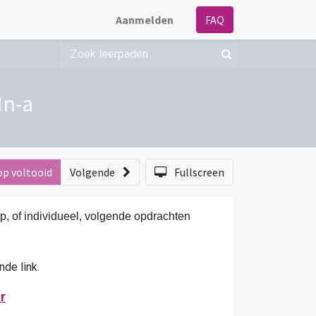
Aanmelden
FAQ
In-a
op voltooid
Volgende
Fullscreen
, of individueel, volgende opdrachten
nde link.
r