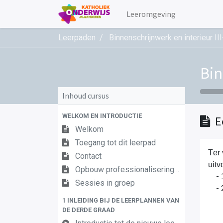
Leeromgeving
Leerpaden
Binnenschrijnwerk en interieur III
Bin
Inhoud cursus
WELKOM EN INTRODUCTIE
E
Welkom
Toegang tot dit leerpad
T
er
Contact
uitv
Opbouw professionaliseringstraject
-
Sessies in groep
- 2.
1 INLEIDING BIJ DE LEERPLANNEN VAN
DE DERDE GRAAD