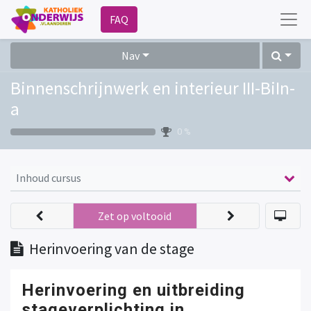
FAQ
Nav
Binnenschrijnwerk en interieur III-BiIn-
a
0 %
Inhoud cursus
Zet op voltooid
Herinvoering van de stage
Herinvoering en uitbreiding
stageverplichting in