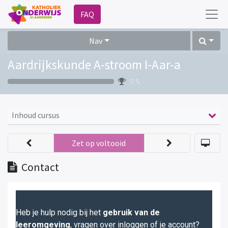
FAQ
Nav
Aardrijkskunde A-stroom I-Aar-a
0 %
Inhoud cursus
Zet op voltooid
Contact
Heb je hulp nodig bij het
gebruik van de
leeromgeving
, vragen over inloggen of je account?