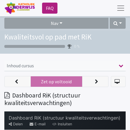
FAQ
Nav
Kwaliteitsvol op pad met RiK
0 %
Inhoud cursus
Zet op voltooid
Dashboard RiK (structuur
kwaliteitsverwachtingen)