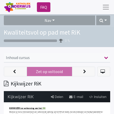
FAQ
Nav
Kwaliteitsvol op pad met RiK
0 %
Inhoud cursus
Zet op voltooid
Kijkwijzer RiK