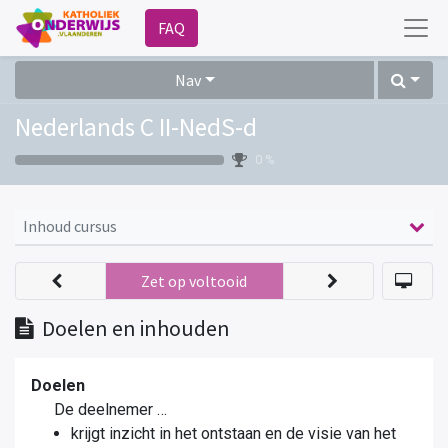
FAQ
Nav
Nederlands C II-NedS-d
0 %
Inhoud cursus
Zet op voltooid
Doelen en inhouden
Doelen
De deelnemer …
krijgt inzicht in het ontstaan en de visie van het