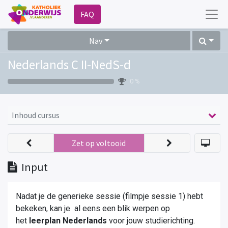
FAQ
Nav
Nederlands C II-NedS-d
0 %
Inhoud cursus
Zet op voltooid
Input
Nadat je de
generieke sessie
(filmpje sessie 1) hebt
bekeken
,
kan je al eens een blik werpen op
het
leerplan Nederlands
voor jouw studierichting.