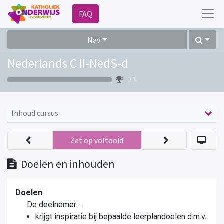
FAQ
Nav
Nederlands C II-NedS-d
0 %
Inhoud cursus
Zet op voltooid
Doelen en inhouden
Doelen
De deelnemer …
krijgt inspiratie bij bepaalde leerplandoelen d.m.v.