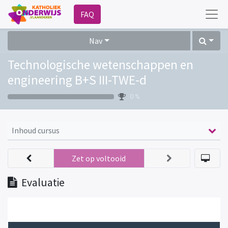
FAQ
Nav
Technologische wetenschappen en
engineering B+S III-TWE-d
0 %
Inhoud cursus
Zet op voltooid
Evaluatie