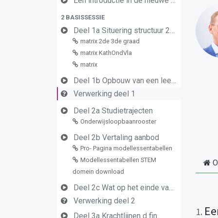
Een introductie in de nieuwe leerplannen van de derde graad
2 BASISSESSIE
Deel 1a Situering structuur 2de en 3de graad
matrix 2de 3de graad
matrix KathOndVla
matrix
Deel 1b Opbouw van een leerplan vormingsconcept
Verwerking deel 1
Deel 2a Studietrajecten
Onderwijsloopbaanrooster
Deel 2b Vertaling aanbod
Pro- Pagina modellessentabellen
Modellessentabellen STEM
O
domein download
Deel 2c Wat op het einde van de graad
Verwerking deel 2
Ee
1
.
Deel 3a Krachtlijnen d fin