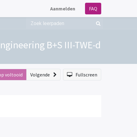
Aanmelden
FAQ
gineering B+S III-TWE-d
op voltooid
Volgende
Fullscreen