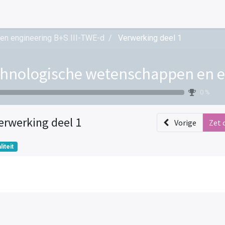
en engineering B+S III-TWE-d
Verwerking deel 1
hnologische wetenschappen en en
0 %
erwerking deel 1
Vorige
Zet 
liteit