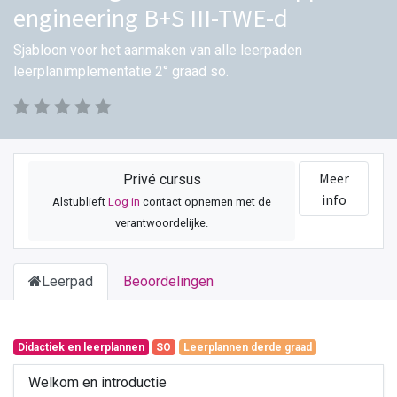
engineering B+S III-TWE-d
Sjabloon voor het aanmaken van alle leerpaden
leerplanimplementatie 2° graad so.
Meer
Privé cursus
info
Alstublieft
Log in
contact opnemen met de
verantwoordelijke.
Leerpad
Beoordelingen
Didactiek en leerplannen
SO
Leerplannen derde graad
Welkom en introductie