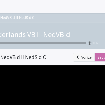
I NedVB d II NedS d C
erlands VB II-NedVB-d
0 %
I NedVB d II NedS d C
Vorige
Zet 