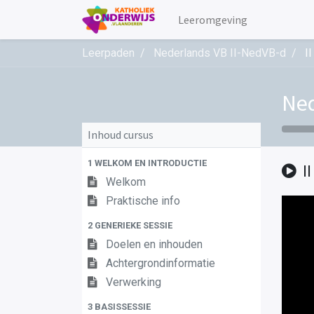
Leeromgeving
Leerpaden
Nederlands VB II-NedVB-d
I
Ned
Inhoud cursus
1 WELKOM EN INTRODUCTIE
I
Welkom
Praktische info
2 GENERIEKE SESSIE
Doelen en inhouden
Achtergrondinformatie
Verwerking
3 BASISSESSIE