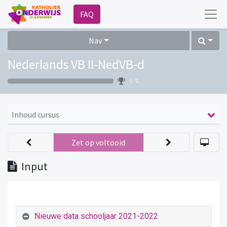
FAQ
Nav
Nederlands VB II-NedVB-d
0 %
Inhoud cursus
Zet op voltooid
Input
Nieuwe data schooljaar 2021-2022