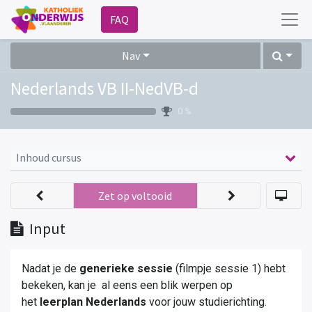
FAQ
Nav
Nederlands VB II-NedVB-d
0 %
Inhoud cursus
Zet op voltooid
Input
Nadat je de
generieke sessie
(filmpje sessie 1) hebt
bekeken
,
kan je al eens een blik werpen op
het
leerplan Nederlands
voor jouw studierichting.