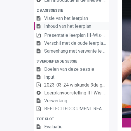
Een introductie in de nieuwe leerplannen van de derde graad
2 BASISSESSIE
Visie van het leerplan
Inhoud van het leerplan
Presentatie leerplan III-Wis-a
Verschil met de oude leerplannen
Samenhang met verwante leerplannen
3 VERDIEPENDE SESSIE
Doelen van deze sessie
Input
2023-03-24 wiskunde 3de graad A - verdiepende sessie
Leerplanvoorstelling III-Wis a-finaliteit
Verwerking
REFLECTIEDOCUMENT REALISEREN VAN DE LEERPLANDOELEN WISKUNDE
TOT SLOT
Evaluatie