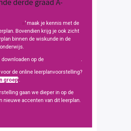
nde derde graad A-
n III-Wis-
a
'
maak je kennis met de
erplan. Bovendien krijg je ook zicht
erplan binnen de wiskunde in de
onderwijs.
je downloaden op de
leerplanpagina
.
voor de online leerplanvoorstelling?
in groep
'.
stelling gaan we dieper in op de
 nieuwe accenten van dit leerplan.