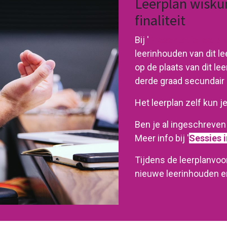
Leerplan wisku
finaliteit
Bij '
Presentatie leerpla
leerinhouden van dit le
op de plaats van dit le
derde graad secundair 
Het leerplan zelf kun 
Ben je al ingeschreven 
Meer info bij '
Sessies 
Tijdens de leerplanvoor
nieuwe leerinhouden en