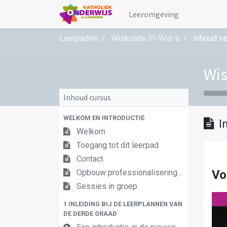
Leeromgeving
Leerpaden
Wiskunde III-Wis-a
Inhoud va
Wis
Inhoud cursus
WELKOM EN INTRODUCTIE
I
Welkom
Toegang tot dit leerpad
Contact
Opbouw professionaliseringstraject
Vo
Sessies in groep
1 INLEIDING BIJ DE LEERPLANNEN VAN
DE DERDE GRAAD