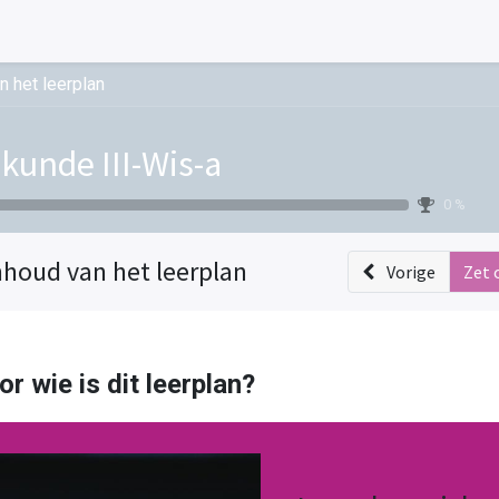
n het leerplan
kunde III-Wis-a
0 %
nhoud van het leerplan
Vorige
Zet 
or wie is dit leerplan?