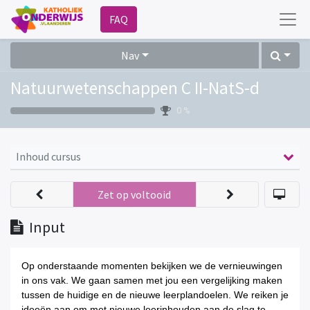
FAQ
Nav
Natuurwetenschappen C II-NatS-d
0 %
Inhoud cursus
Zet op voltooid
Input
Op onderstaande momenten bekijken we de vernieuwingen
in ons vak. We gaan samen met jou een vergelijking maken
tussen de huidige en de nieuwe leerplandoelen. We reiken je
ideeën aan om met nieuwe leerinhouden aan de slag te