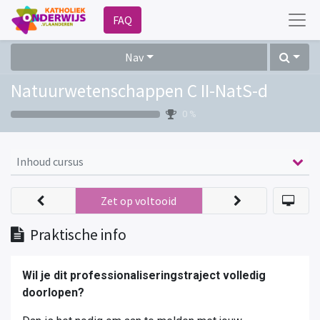
FAQ
Nav
Natuurwetenschappen C II-NatS-d
0 %
Inhoud cursus
Zet op voltooid
Praktische info
Wil je dit professionaliseringstraject volledig
doorlopen?