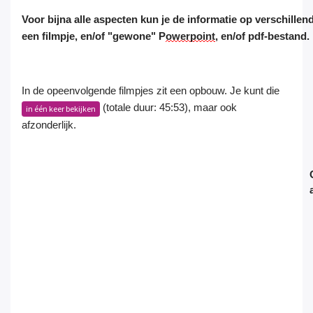
Voor bijna alle aspecten kun je de informatie op verschill
een
filmpje
,
en/of
"gewone" P
owerpoint
,
en/of
pdf-bestand.
In de opeenvolgende filmpjes zit een opbouw. Je kunt die
(totale duur: 45:53), maar ook
in één keer bekijken
afzonderlijk.