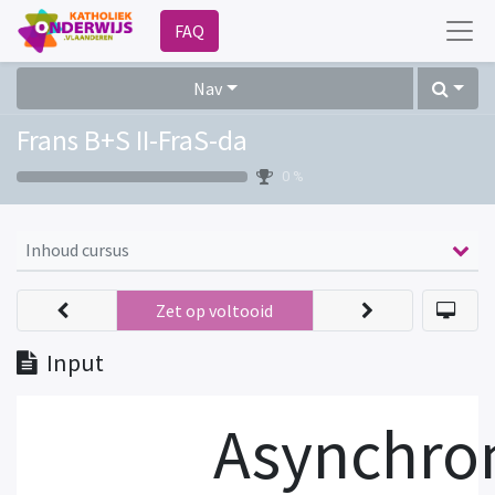
FAQ
Nav
Frans B+S II-FraS-da
0 %
Inhoud cursus
Zet op voltooid
Input
Asynchron