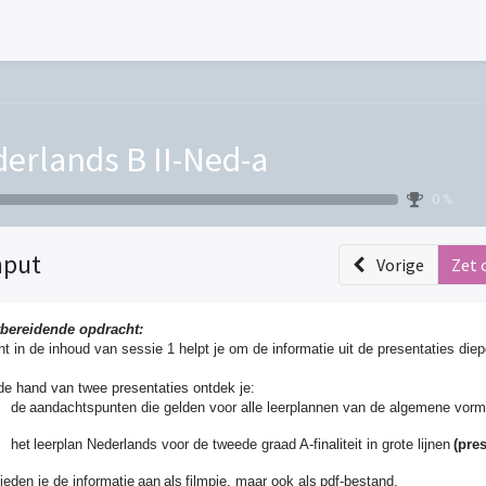
erlands B II-Ned-a
0 %
nput
Vorige
Zet 
bereidende opdracht:
ht in de inhoud van sessie 1 helpt je om de informatie uit de presentaties di
de hand van twee presentaties ontdek je:
de aandachtspunten die gelden voor alle leerplannen van de algemene vormin
het leerplan Nederlands voor de tweede graad A-finaliteit in grote lijnen
(pres
eden je de informatie aan als filmpje, maar ook als pdf-bestand.