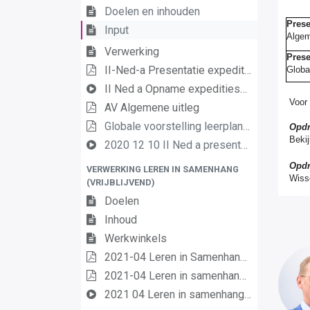
Doelen en inhouden
Prese
Input
Alge
Verwerking
Prese
II-Ned-a Presentatie expeditiesessie Nederlands
Globa
II Ned a Opname expeditiesessie 2021 03 08
Voor 
AV Algemene uitleg
Globale voorstelling leerplan Nederlands PDF
Opdr
Bekij
2020 12 10 II Ned a presentatie 2
Opdr
VERWERKING LEREN IN SAMENHANG
Wisse
(VRIJBLIJVEND)
Doelen
Inhoud
Werkwinkels
2021-04 Leren in Samenhang - Ordeningskader
2021-04 Leren in samenhang - Presentatie
2021 04 Leren in samenhang opname