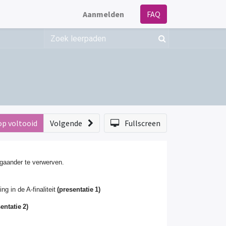
Aanmelden
FAQ
op voltooid
Volgende
Fullscreen
epgaander te verwerven.
g in de A-finaliteit
(presentatie 1)
entatie 2)