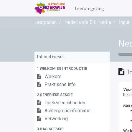
Leeromgeving
Leerpaden
Nederlands B II-Ned-a
Input
Ned
Inhoud cursus
1 WELKOM EN INTRODUCTIE
I
Welkom
Praktische info
Voor
2 GENERIEKE SESSIE
Inzic
Doelen en inhouden
Aan 
Achtergrondinformatie
Verwerking
3 BASISSESSIE
We bi