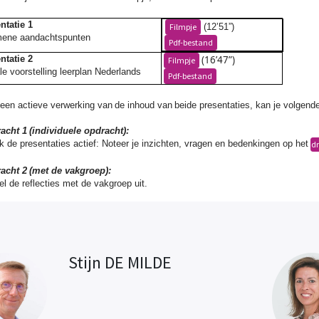
ntatie 1
(12’51”)
Filmpje
mene aandachtspunten
Pdf-bestand
(16’47”)
ntatie 2
Filmpje
le voorstelling leerplan Nederlands
Pdf-bestand
een actieve verwerking van de inhoud van beide presentaties, kan je volgend
acht 1 (individuele opdracht):
k de presentaties actief: Noteer je inzichten, vragen en bedenkingen op het
d
acht 2 (met de vakgroep):
l de reflecties met de vakgroep uit.
Stijn DE MILDE