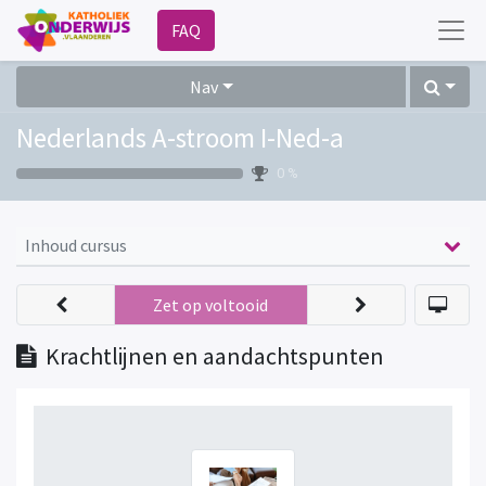
FAQ
Nav
Nederlands A-stroom I-Ned-a
0 %
Inhoud cursus
Zet op voltooid
Krachtlijnen en aandachtspunten