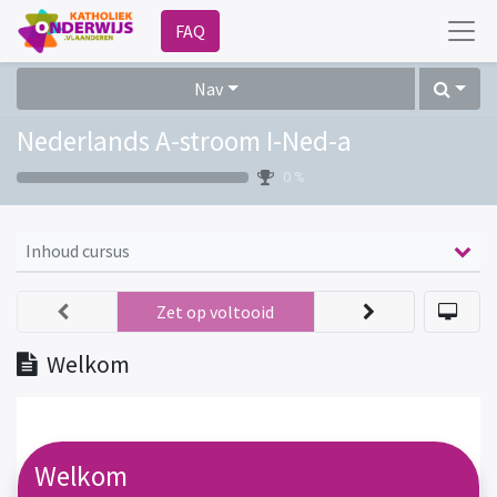
FAQ
Nav
Nederlands A-stroom I-Ned-a
0 %
Inhoud cursus
Zet op voltooid
Welkom
Welkom