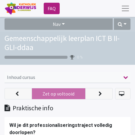
FAQ
Nav
Gemeenschappelijk leerplan ICT B II-
GLI-ddaa
0 %
Inhoud cursus
Zet op voltooid
Praktische info
Wil je dit professionaliseringstraject volledig
doorlopen?