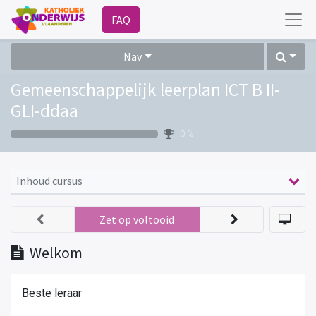
FAQ
Nav
Gemeenschappelijk leerplan ICT B II-
GLI-ddaa
0 %
Inhoud cursus
Zet op voltooid
Welkom
Beste leraar