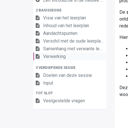
Een introductie in de nieuwe leerplannen van de derde graad
prod
2 BASISSESSIE
De
Visie van het leerplan
ontd
Inhoud van het leerplan
rede
Aandachtspunten
Hier
Verschil met de oude leerplannen
Samenhang met verwante leerplannen
Verwerking
3 VERDIEPENDE SESSIE
Doelen van deze sessie
Input
Deze
TOT SLOT
woor
Veelgestelde vragen