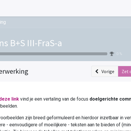
ing
ns B+S III-FraS-a
0 %
erwerking
Vorige
Zet 
deze link
vind je een vertaling van de focus
doelgerichte com
rbeelden.
oorbeelden zijn breed geformuleerd en hierdoor inzetbaar in vers
re - eenvoudigere of moeilijkere - teksten aan te bieden of (min