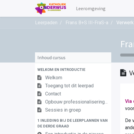
Leeromgeving
Leerpaden
Frans B+S III-FraS-a
Verwerk
Fra
Inhoud cursus
WELKOM EN INTRODUCTIE
V
Welkom
Toegang tot dit leerpad
Contact
Via 
Opbouw professionaliseringstraject
voo
Sessies in groep
De v
1 INLEIDING BIJ DE LEERPLANNEN VAN
DE DERDE GRAAD
ande