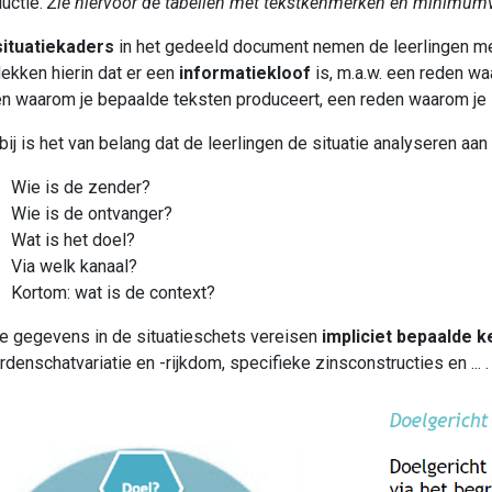
uctie.​
Zie hiervoor de tabellen met tekstkenmerken en minimumve
situatiekaders
in het gedeeld document nemen de leerlingen m
ekken hierin dat er een
informatiekloof
is, m.a.w. een reden w
n waarom je bepaalde teksten produceert, een reden waarom je in 
bij is het van belang dat de leerlingen de situatie analyseren aa
Wie is de zender?
Wie is de ontvanger?
Wat is het doel?
Via welk kanaal?
Kortom: wat is de context?
 gegevens in de situatieschets vereisen
impliciet bepaalde 
denschatvariatie en -rijkdom, specifieke zinsconstructies en ... ​.