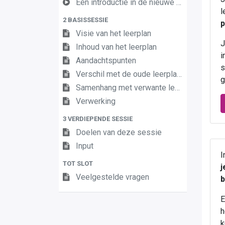
Een introductie in de nieuwe leerplannen van de derde graad
l
2 BASISSESSIE
p
Visie van het leerplan
J
Inhoud van het leerplan
i
Aandachtspunten
s
Verschil met de oude leerplannen
g
Samenhang met verwante leerplannen
Verwerking
3 VERDIEPENDE SESSIE
Doelen van deze sessie
Input
I
TOT SLOT
j
Veelgestelde vragen
b
E
h
k