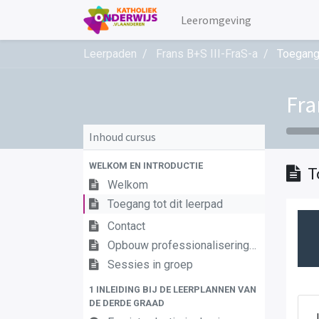
Leeromgeving
Leerpaden
Frans B+S III-FraS-a
Toegang 
Fra
Inhoud cursus
WELKOM EN INTRODUCTIE
T
Welkom
Toegang tot dit leerpad
Contact
Opbouw professionaliseringstraject
Sessies in groep
1 INLEIDING BIJ DE LEERPLANNEN VAN
DE DERDE GRAAD