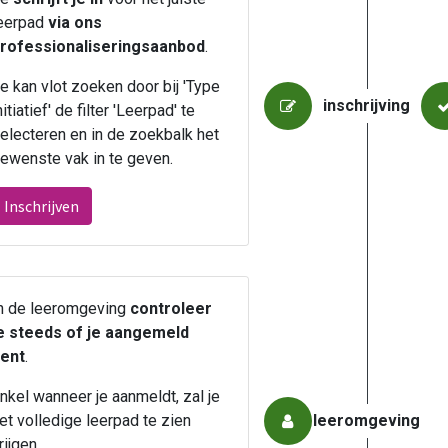
eerpad
via ons
rofessionaliseringsaanbod
.
e kan vlot zoeken door bij 'Type
inschrijving
nitiatief' de filter 'Leerpad' te
electeren en in de zoekbalk het
ewenste vak in te geven.
Inschrijven
n de leeromgeving
controleer
e steeds of je aangemeld
ent
.
nkel wanneer je aanmeldt, zal je
et volledige leerpad te zien
leeromgeving
rijgen.