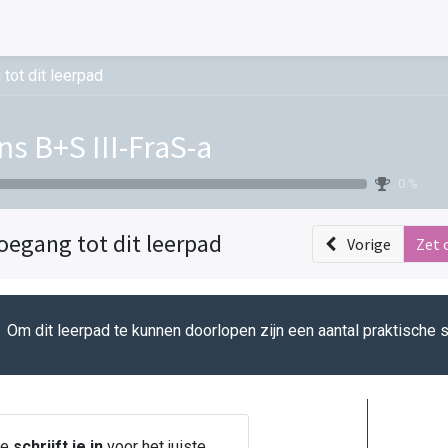
tot dit leerpad
ns B+S III-FraS-a
0 %
oegang tot dit leerpad
Vorige
Zet 
Om dit leerpad te kunnen doorlopen zijn een aantal praktische 
Je
schrijft je in
voor het juiste