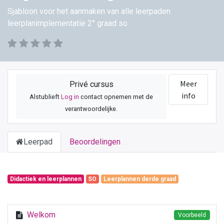
Sjabloon voor het aanmaken van alle leerpaden
leerplanimplementatie 2° graad so.
Meer
Privé cursus
info
Alstublieft
Log in
contact opnemen met de
verantwoordelijke.
Leerpad
Beoordelingen
Didactiek en leerplannen
SO
Leerplannen derde graad
Welkom
Voorbeeld