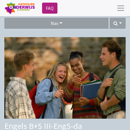
FAQ
Nav
Engels B+S III-EngS-da