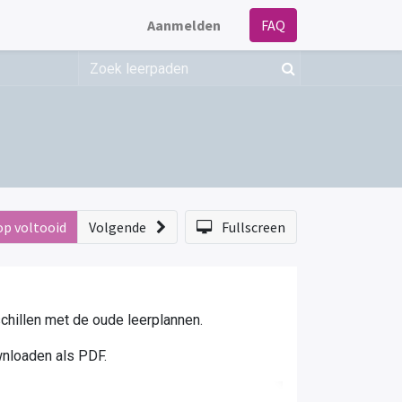
Aanmelden
FAQ
op voltooid
Volgende
Fullscreen
rschillen met de oude leerplannen.
wnloaden als PDF.