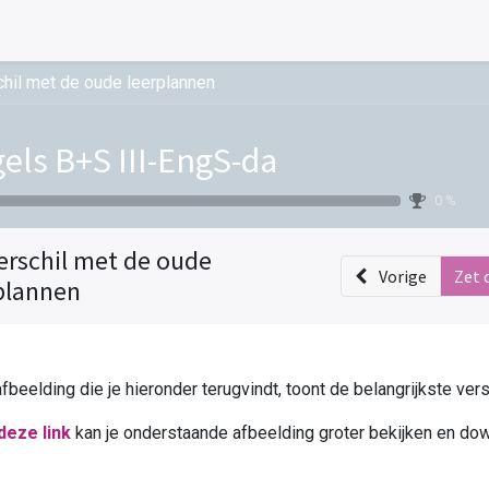
hil met de oude leerplannen
els B+S III-EngS-da
0 %
erschil met de oude
Vorige
Zet 
plannen
fbeelding die je hieronder terugvindt, toont de belangrijkste ve
deze link
kan je onderstaande afbeelding groter bekijken en do