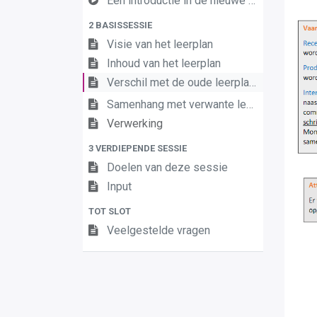
Een introductie in de nieuwe leerplannen van de derde graad
2 BASISSESSIE
Visie van het leerplan
Inhoud van het leerplan
Verschil met de oude leerplannen
Samenhang met verwante leerplannen
Verwerking
3 VERDIEPENDE SESSIE
Doelen van deze sessie
Input
TOT SLOT
Veelgestelde vragen