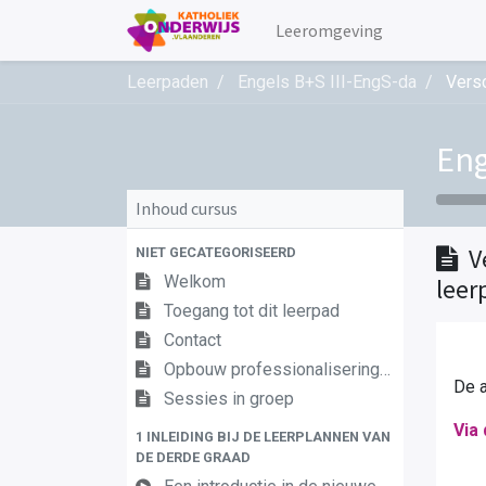
Leeromgeving
Leerpaden
Engels B+S III-EngS-da
Versc
Eng
Inhoud cursus
V
NIET GECATEGORISEERD
Welkom
leer
Toegang tot dit leerpad
Contact
Opbouw professionaliseringstraject
De a
Sessies in groep
Via 
1 INLEIDING BIJ DE LEERPLANNEN VAN
DE DERDE GRAAD