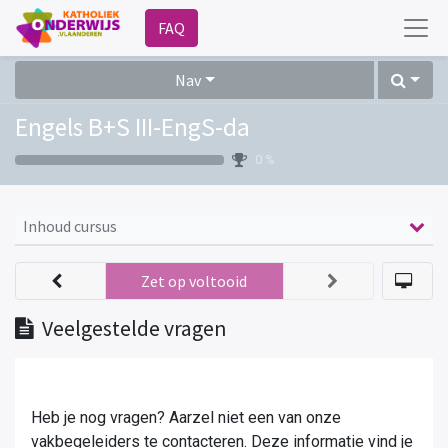
FAQ
Nav
Engels B+S III-EngS-da
0 %
Inhoud cursus
Zet op voltooid
Veelgestelde vragen
Heb je nog vragen? Aarzel niet een van onze
vakbegeleiders te contacteren. Deze informatie vind je