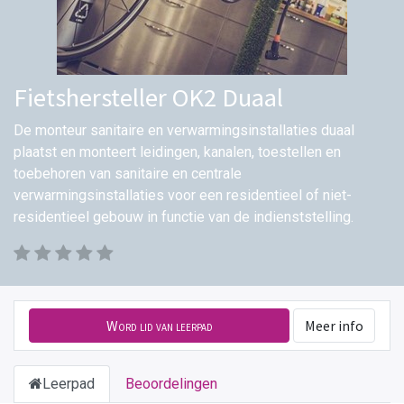
Fietshersteller OK2 Duaal
De monteur sanitaire en verwarmingsinstallaties duaal
plaatst en monteert leidingen, kanalen, toestellen en
toebehoren van sanitaire en centrale
verwarmingsinstallaties voor een residentieel of niet-
residentieel gebouw in functie van de indienststelling.
Word lid van leerpad
Meer info
Leerpad
Beoordelingen