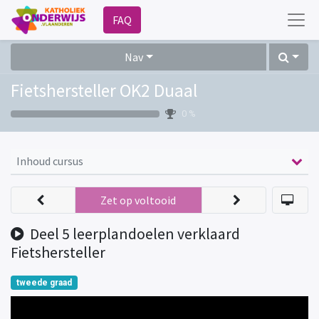
FAQ
Nav
Fietshersteller OK2 Duaal
0 %
Inhoud cursus
Zet op voltooid
Deel 5 leerplandoelen verklaard
Fietshersteller
tweede graad