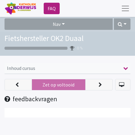
FAQ
Nav
Fietshersteller OK2 Duaal
0 %
Inhoud cursus
Zet op voltooid
feedbackvragen