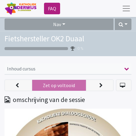
FAQ
Nav
Fietshersteller OK2 Duaal
0 %
Inhoud cursus
Zet op voltooid
omschrijving van de sessie