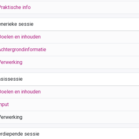
Praktische info
enerieke sessie
Doelen en inhouden
Achtergrondinformatie
Verwerking
asissessie
Doelen en inhouden
nput
Verwerking
erdiepende sessie