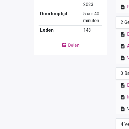
2023
Doorlooptijd
5 uur 40
minuten
2 G
Leden
143
Delen
3 B
I
4 V