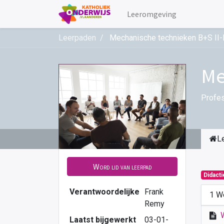
Leeromgeving
Leerpaden
Mechanische technieken B+S II
Me
Profes
L
Word lid van leerpad
Didact
Verantwoordelijke
Frank
1 W
Remy
Laatst bijgewerkt
03-01-