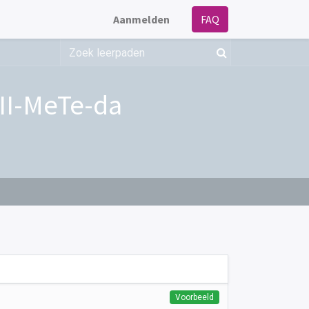
Aanmelden
FAQ
II-MeTe-da
Voorbeeld