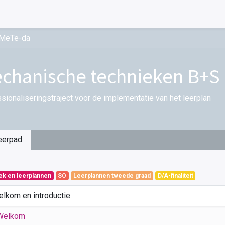
-MeTe-da
chanische technieken B+S 
sionaliseringstraject voor de implementatie van het leerplan
eerpad
iek en leerplannen
SO
Leerplannen tweede graad
D/A-finaliteit
elkom en introductie
Welkom