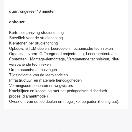
duur
: ongeveer 40 minuten
opbouw
:
Korte beschrijving studierichting
Specifiek voor de studierichting
Klemtonen per studierichting
Opbouw
:
STEM-doelen
,
Leerdoelen mechanische technieken
Organisatievorm
:
Geïntegreerd projectmatig
,
Leerkrachtenteam
Contexten
:
Montage-demontage
,
Verspanende technieken
,
Niet-
verspanende technieken
Grote accentverschuivingen
Tijdsindicatie van de leerplandelen
Infrastructuur en materiële benodigdheden
Vormingscomponenten en wegwijzers
Krachtlijnen en koppeling met het pedagogisch didactisch
proces (diamantmodel)
Overzicht van de leerdoelen en mogelijke leerpaden (honingraat).