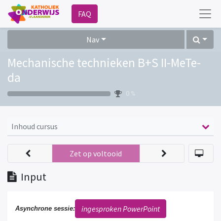
FAQ
Nav
Mechanische technieken B+S II-MeTe-
da
0 %
Inhoud cursus
Zet op voltooid
Input
ingesproken PowerPoint
Asynchrone sessie: