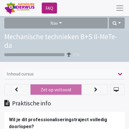
FAQ
Nav
Mechanische technieken B+S II-MeTe-
da
0 %
Inhoud cursus
Zet op voltooid
Praktische info
Wil je dit professionaliseringstraject volledig
doorlopen?