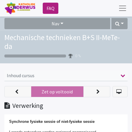
FAQ
Nav
Mechanische technieken B+S II-MeTe-
da
0 %
Inhoud cursus
Zet op voltooid
Verwerking
Synchrone fysieke sessie of niet-fysieke sessie