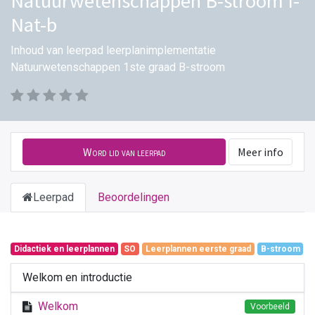
Natuurwetenschappen B-stroom I-
Nat-b
Inhoud van leerpad leerplanimplementatie
Natuurwetenschappen 1ste graad B-stroom
Word lid van leerpad
Meer info
Leerpad
Beoordelingen
Didactiek en leerplannen
SO
Leerplannen eerste graad
B-stroom
Welkom en introductie
Welkom
Voorbeeld