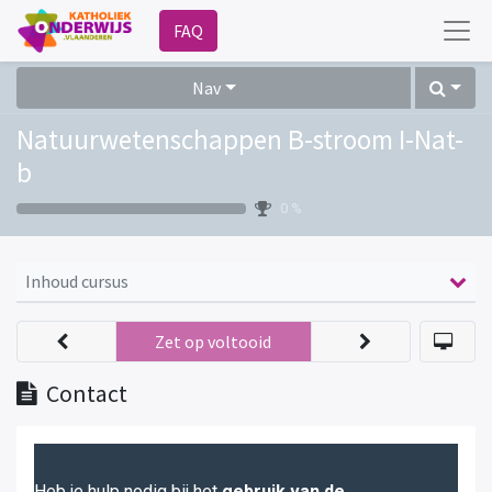
FAQ
Nav
Natuurwetenschappen B-stroom I-Nat-
b
0 %
Inhoud cursus
Zet op voltooid
Contact
Heb je hulp nodig bij het
gebruik van de