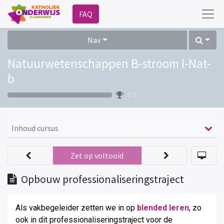
FAQ
Nav
Natuurwetenschappen B-stroom I-Nat-
b
0 %
Inhoud cursus
Zet op voltooid
Opbouw professionaliseringstraject
Als vakbegeleider zetten we in op
blended leren
, zo
ook in dit professionaliseringstraject voor de