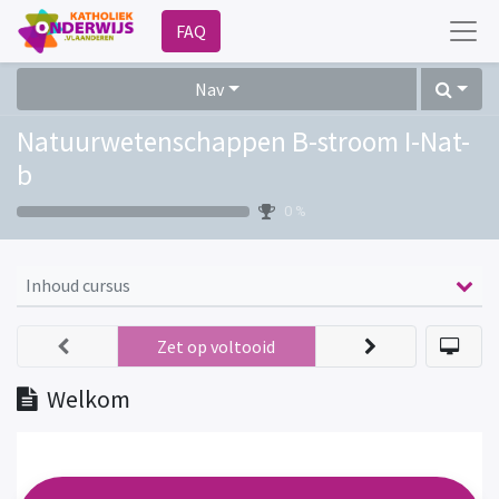
FAQ
Nav
Natuurwetenschappen B-stroom I-Nat-
b
0 %
Inhoud cursus
Zet op voltooid
Welkom