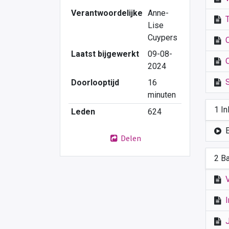
Verantwoordelijke
Anne-
Lise
Cuypers
Laatst bijgewerkt
09-08-
2024
Doorlooptijd
16
minuten
1 In
Leden
624
Delen
2 B
V
I