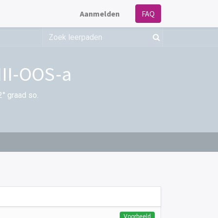
Aanmelden
FAQ
III-OOS-a
2° graad so.
Voorbeeld