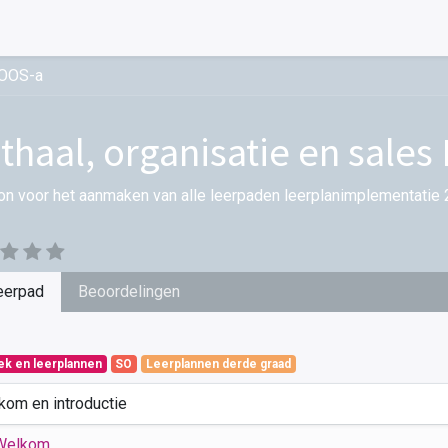
I-OOS-a
thaal, organisatie en sales 
on voor het aanmaken van alle leerpaden leerplanimplementatie 
eerpad
Beoordelingen
iek en leerplannen
SO
Leerplannen derde graad
kom en introductie
Welkom