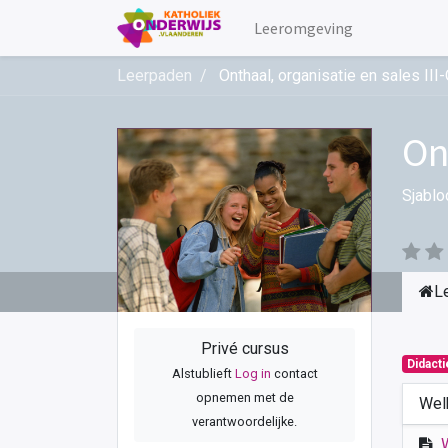
Leeromgeving
Leerpaden
Onthaal, organisatie en sales II
On
Sjablo
L
Privé cursus
Didact
Alstublieft
Log in
contact
opnemen met de
Wel
verantwoordelijke.