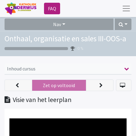
FAQ
Nav
Onthaal, organisatie en sales III-OOS-a
0 %
Inhoud cursus
Zet op voltooid
Visie van het leerplan