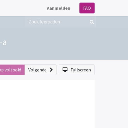
Aanmelden
FAQ
-a
op voltooid
Volgende
Fullscreen