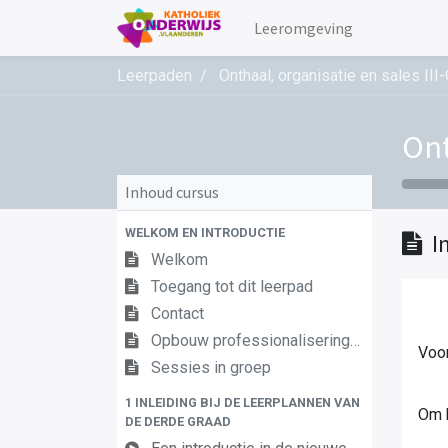
Leeromgeving
Leerpaden
Onthaal, organisatie en sales II
Ont
Inhoud cursus
WELKOM EN INTRODUCTIE
I
Welkom
Toegang tot dit leerpad
Contact
Opbouw professionaliseringstraject
Voor
Sessies in groep
1 INLEIDING BIJ DE LEERPLANNEN VAN
Om h
DE DERDE GRAAD