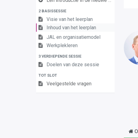
Een introductie in de nieuwe leerplannen van de derde graad
2 BASISSESSIE
Visie van het leerplan
Inhoud van het leerplan
JAL en organisatiemodel
Werkplekleren
3 VERDIEPENDE SESSIE
Doelen van deze sessie
TOT SLOT
Veelgestelde vragen
O