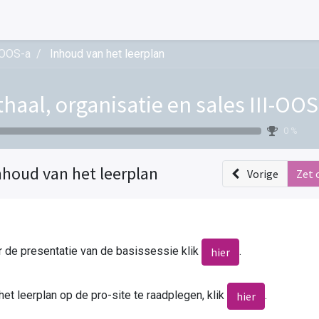
I-OOS-a
Inhoud van het leerplan
haal, organisatie en sales III-OOS
0 %
nhoud van het leerplan
Vorige
Zet 
 de presentatie van de basissessie klik
.
hier
et leerplan op de pro-site te raadplegen, klik
.
hier