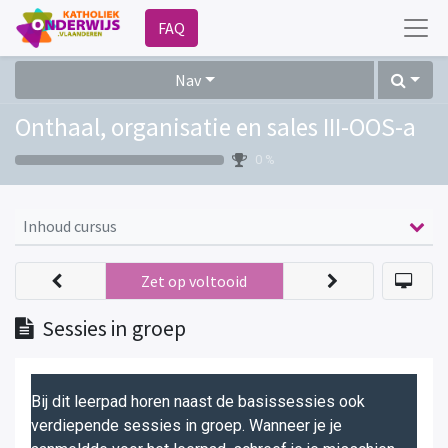
FAQ
Nav
Onthaal, organisatie en sales III-OOS-a
0 %
Inhoud cursus
Zet op voltooid
Sessies in groep
Bij dit leerpad horen naast de basissessies ook
verdiepende sessies in groep. Wanneer je je