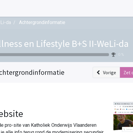
eLi-da
Achtergrondinformatie
lness en Lifestyle B+S II-WeLi-da
0 %
chtergrondinformatie
Vorige
Zet 
ebsite
e pro-site van Katholiek Onderwijs Vlaanderen
 je alle info terug rond de modernisering secundair