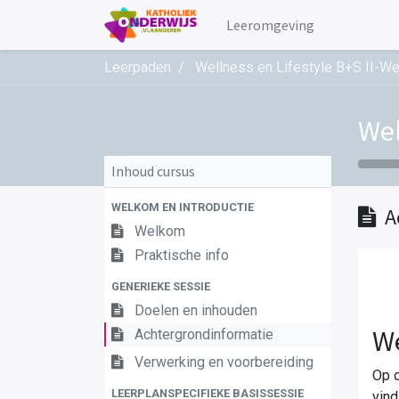
Leeromgeving
Leerpaden
Wellness en Lifestyle B+S II-W
Wel
Inhoud cursus
WELKOM EN INTRODUCTIE
A
Welkom
Praktische info
GENERIEKE SESSIE
Doelen en inhouden
W
Achtergrondinformatie
Verwerking en voorbereiding
Op d
LEERPLANSPECIFIEKE BASISSESSIE
vind