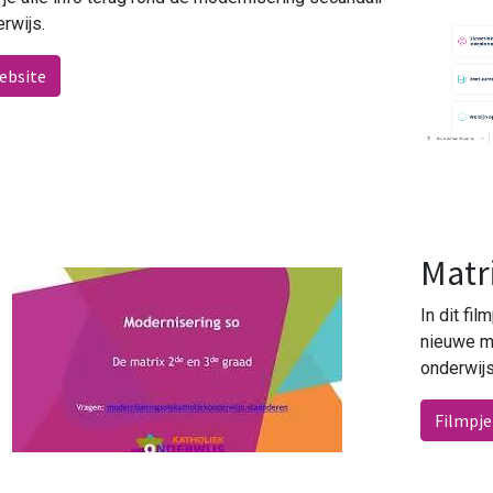
rwijs.
bsite
Matr
In dit fil
nieuwe m
onderwijs
Filmpje